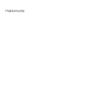
Hakkımızda
Hizmetlerimiz
Ana Sayfa
Bize Ulaşın
Bize Ulaşın !